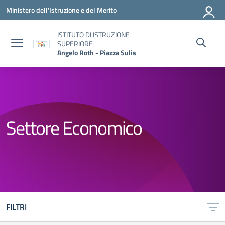
Vai ai contenuti
Vai al menu di navigazione
Vai al footer
Ministero dell'Istruzione e del Merito
ISTITUTO DI ISTRUZIONE
SUPERIORE
Angelo Roth - Piazza Sulis
Settore Economico
FILTRI