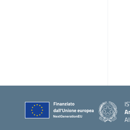
I
An
Al
— 