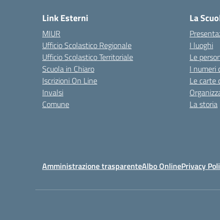
Link Esterni
La Scuo
MIUR
Presenta
Ufficio Scolastico Regionale
I luoghi
Ufficio Scolastico Territoriale
Le perso
Scuola in Chiaro
I numeri 
Iscrizioni On Line
Le carte 
Invalsi
Organizz
Comune
La storia
Amministrazione trasparente
Albo Online
Privacy Pol