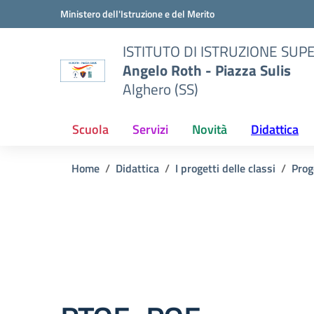
Vai ai contenuti
Vai al menu di navigazione
Vai al footer
Ministero dell'Istruzione e del Merito
ISTITUTO DI ISTRUZIONE SUP
Angelo Roth - Piazza Sulis
Alghero (SS)
Scuola
Servizi
Novità
Didattica
Home
Didattica
I progetti delle classi
Prog